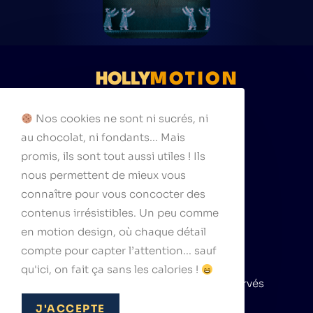
HOLLY
MOTION
111 rue Cardinet
Nos cookies ne sont ni sucrés, ni
75017 Paris
au chocolat, ni fondants... Mais
hello@hollymotion.com
promis, ils sont tout aussi utiles ! Ils
nous permettent de mieux vous
connaître pour vous concocter des
contenus irrésistibles. Un peu comme
Suivez-nous
en motion design, où chaque détail
compte pour capter l’attention... sauf
qu'ici, on fait ça sans les calories !
© 2026 hollymotion, tous droits réservés
J'ACCEPTE