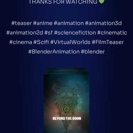
THANKS FOR WATCHING
#teaser #anime #animation #animation3d
#animation2d #sf #sciencefiction #cinematic
#cinema #Scifi #VirtualWorlds #FilmTeaser
#BlenderAnimation #blender