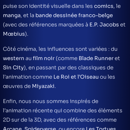
puise son identité visuelle dans les
comics
, le
manga
, et la
bande dessinée franco-belge
(avec des références marquées à
E.P. Jacobs
et
Mœbius
).
Côté cinéma, les influences sont variées : du
western
au
film noir
(comme
Blade Runner
et
Sin City
), en passant par des classiques de
l’animation comme
Le Roi et l’Oiseau
ou les
œuvres de
Miyazaki
.
Enfin, nous nous sommes inspirés de
l’animation récente qui combine des éléments
2D sur de la 3D, avec des références comme
Arcane
,
Spiderverse
, ou encore
Les Tortues