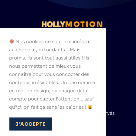
HOLLY
MOTION
111 rue Cardinet
Nos cookies ne sont ni sucrés, ni
75017 Paris
au chocolat, ni fondants... Mais
hello@hollymotion.com
promis, ils sont tout aussi utiles ! Ils
nous permettent de mieux vous
connaître pour vous concocter des
contenus irrésistibles. Un peu comme
Suivez-nous
en motion design, où chaque détail
compte pour capter l’attention... sauf
qu'ici, on fait ça sans les calories !
© 2026 hollymotion, tous droits réservés
J'ACCEPTE