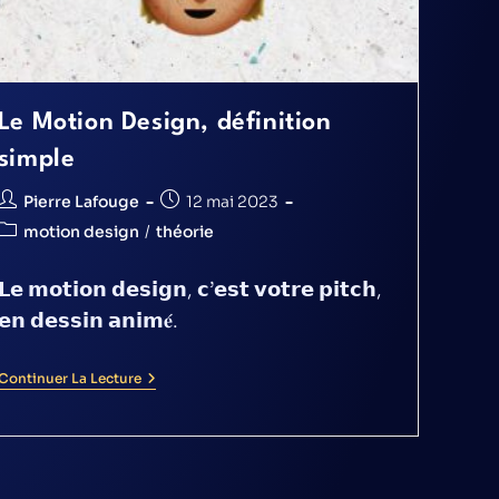
Le Motion Design, définition
simple
Pierre Lafouge
12 mai 2023
motion design
/
théorie
𝗟𝗲 𝗺𝗼𝘁𝗶𝗼𝗻 𝗱𝗲𝘀𝗶𝗴𝗻, 𝗰’𝗲𝘀𝘁 𝘃𝗼𝘁𝗿𝗲 𝗽𝗶𝘁𝗰𝗵,
𝗲𝗻 𝗱𝗲𝘀𝘀𝗶𝗻 𝗮𝗻𝗶𝗺𝐞́.
Continuer La Lecture