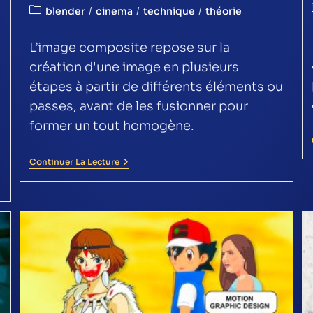
blender
/
cinema
/
technique
/
théorie
L’image composite repose sur la
création d'une image en plusieurs
étapes à partir de différents éléments ou
passes, avant de les fusionner pour
former un tout homogène.
Continuer La Lecture