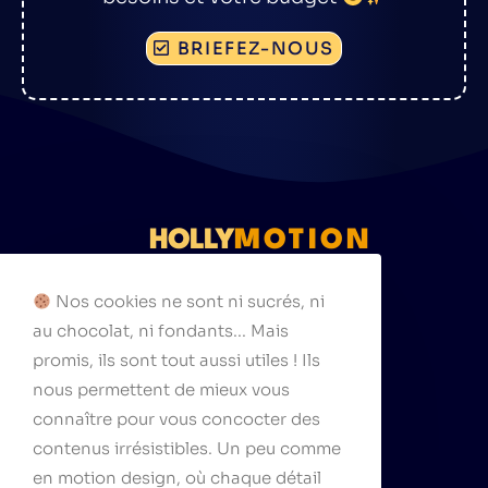
BRIEFEZ-NOUS
HOLLY
MOTION
111 rue Cardinet
Nos cookies ne sont ni sucrés, ni
75017 Paris
au chocolat, ni fondants... Mais
hello@hollymotion.com
promis, ils sont tout aussi utiles ! Ils
nous permettent de mieux vous
connaître pour vous concocter des
contenus irrésistibles. Un peu comme
Suivez-nous
en motion design, où chaque détail