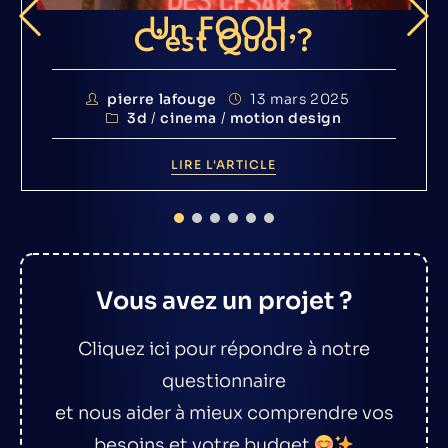
Un FOOH,
C’est Quoi ?
pierre lafouge
13 mars 2025
3d
/
cinema
/
motion design
LIRE L'ARTICLE
Vous avez un projet ?
Cliquez ici pour répondre à notre
questionnaire
et nous aider à mieux comprendre vos
besoins et votre budget